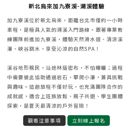
新北烏來加九寮溪-溯溪體驗
加九寮溪位於新北烏來，距離台北市僅約一小時
車程，是極具人氣的溯溪入門路線。跟著專業教
練團隊前進加九寮溪，體驗天然滑水道、清涼溪
瀑、峽谷跳水，享受沁涼的自然SPA！
溪谷地形親民，沿途林蔭密布，不怕曝曬；過程
中需要彼此協助通過岩石、攀爬小瀑，兼具挑戰
與趣味。這趟旅程不僅好玩，也充滿團隊合作的
成就感，適合上班族放鬆、親子共遊、學生團體
探索，是夏天最清涼的戶外冒險！
觀看注意事項
立刻線上報名