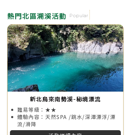
熱門北區溯溪活動
Popular
新北烏來南勢溪-秘境漂流
難易等級：★★
體驗內容：天然SPA /跳水/深潭漂浮/漂
流/滑降