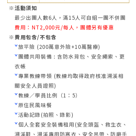
活動須知
最少出團人數6人，滿15人可自組一團不併團
費用：NT2,000元/每人，團體另有優惠
費用包含/不包含
ˇ
旅平險 (200萬意外險+10萬醫療)
ˇ
團體共用裝備 : 含防水背包、安全繩索、更
衣帳
ˇ
專業教練帶領 (教練均取得政府核准溯溪相
關安全人員證照)
ˇ
教練／學員比例（1：5）
ˇ
原住民風味餐
ˇ
活動記錄(拍照、錄影)
ˇ
個人全套安全裝備租用(安全頭盔、救生衣、
溯溪鞋、溯溪專用防寒衣、安全吊帶、防磨手