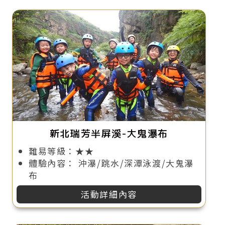
新北瑞芳半屏溪-大鬼瀑布
難易等級：★★
體驗內容： 沖瀑/跳水/深潭泳渡/大鬼瀑
布
活動詳細內容