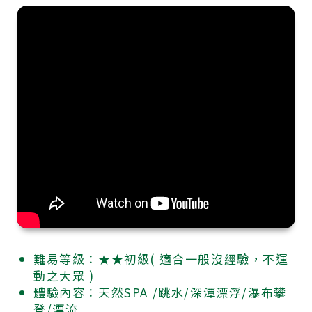
難易等級：★★初級( 適合一般沒經驗，不運
動之大眾 )
體驗內容：天然SPA /跳水/深潭漂浮/瀑布攀
登/漂流