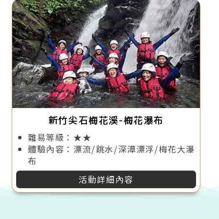
新竹尖石梅花溪-梅花瀑布
難易等級：★★
體驗內容：漂流/跳水/深潭漂浮/梅花大瀑
布
活動詳細內容