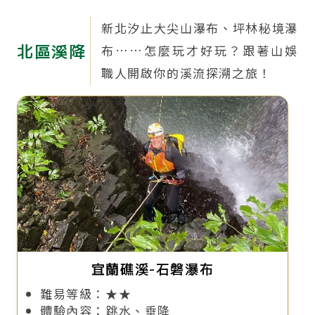
新北汐止大尖山瀑布、坪林秘境瀑
北區溪降
布……怎麼玩才好玩？跟著山娛
職人開啟你的溪流探溯之旅！
宜蘭礁溪-石磐瀑布
難易等級：★★
體驗內容：跳水、垂降